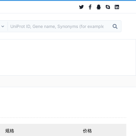
规格
价格
在