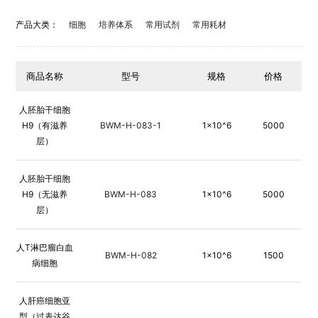
产品大类：
细胞
培养体系
常用试剂
常用耗材
商品名称
型号
规格
价格
人胚胎干细胞
H9（有滋养
BWM-H-083-1
1×10^6
5000
层）
人胚胎干细胞
H9（无滋养
BWM-H-083
1×10^6
5000
层）
人T淋巴瘤白血
BWM-H-082
1×10^6
1500
病细胞
人肝癌细胞亚
型（过表达谷